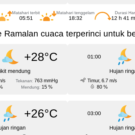
Matahari terbit
Matahari tenggelam
Durasi Har
05:51
18:32
12 h 41 m
Ramalan cuaca terperinci untuk b
+28°C
01:00
ikit mendung
Hujan ring
m/s
763 mmHg
Timur, 6.7 m/s
Tekanan:
%
15 %
80 %
Mendung:
+26°C
03:00
jan ringan
Hujan ring