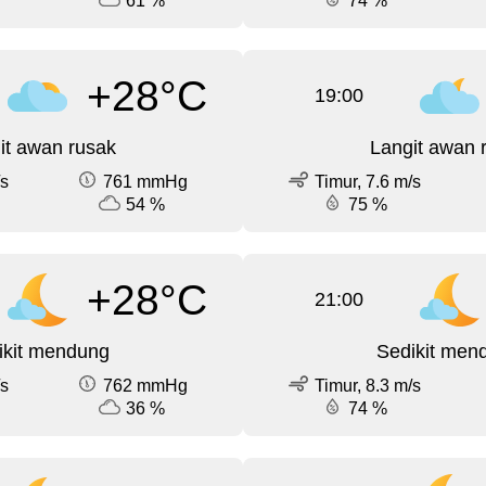
61 %
74 %
+28°C
19:00
it awan rusak
Langit awan 
/s
761 mmHg
Timur, 7.6 m/s
54 %
75 %
+28°C
21:00
ikit mendung
Sedikit men
/s
762 mmHg
Timur, 8.3 m/s
36 %
74 %