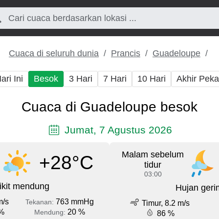
Cuaca di seluruh dunia
Prancis
Guadeloupe
ari Ini
Besok
3 Hari
7 Hari
10 Hari
Akhir Pek
Cuaca di Guadeloupe besok
Jumat, 7 Agustus 2026
Malam sebelum
+28°C
tidur
03:00
ikit mendung
Hujan geri
m/s
763 mmHg
Tekanan:
Timur, 8.2 m/s
%
20 %
Mendung:
86 %