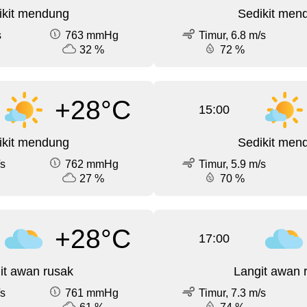
ikit mendung
Sedikit men
s
763 mmHg
Timur, 6.8 m/s
32 %
72 %
+28°C
15:00
ikit mendung
Sedikit men
/s
762 mmHg
Timur, 5.9 m/s
27 %
70 %
+28°C
17:00
it awan rusak
Langit awan 
/s
761 mmHg
Timur, 7.3 m/s