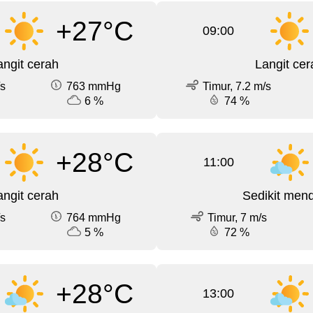
+27°C
09:00
angit cerah
Langit cer
/s
763 mmHg
Timur, 7.2 m/s
6 %
74 %
+28°C
11:00
angit cerah
Sedikit men
/s
764 mmHg
Timur, 7 m/s
5 %
72 %
+28°C
13:00