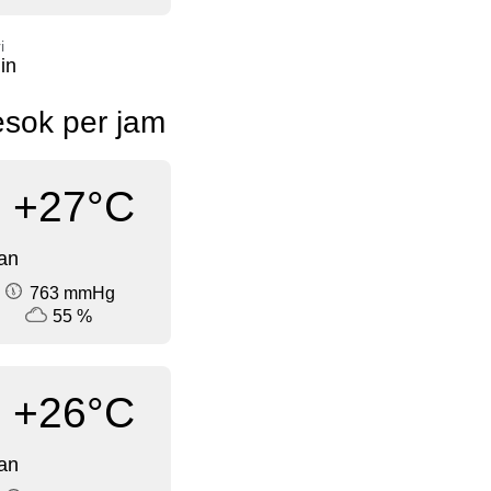
i
in
esok per jam
+27°C
an
763 mmHg
55 %
+26°C
an