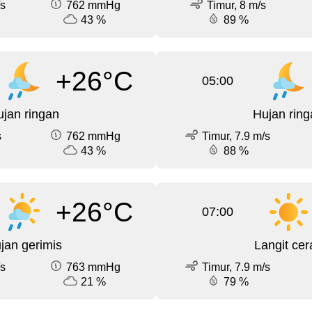
/s
762 mmHg
Timur, 8 m/s
43 %
89 %
+26°C
05:00
jan ringan
Hujan ring
s
762 mmHg
Timur, 7.9 m/s
43 %
88 %
+26°C
07:00
jan gerimis
Langit cer
/s
763 mmHg
Timur, 7.9 m/s
21 %
79 %