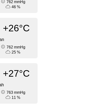
762 mmHg
46 %
+26°C
an
762 mmHg
25 %
+27°C
ah
763 mmHg
11 %