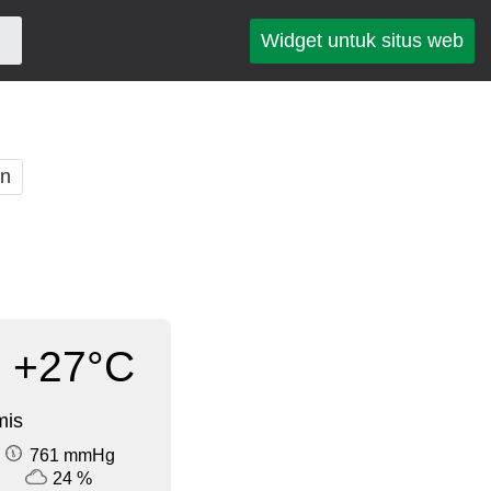
Widget untuk situs web
an
+27°C
mis
761 mmHg
24 %