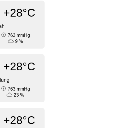
+28°C
ah
763 mmHg
9 %
+28°C
dung
763 mmHg
23 %
+28°C