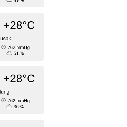
49 %
+28°C
rusak
762 mmHg
51 %
+28°C
dung
762 mmHg
36 %