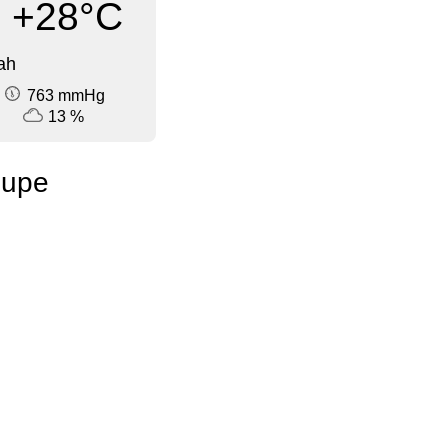
+28°C
ah
763 mmHg
13 %
oupe