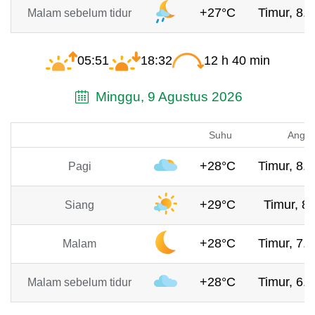
+27°C
Timur, 8.2
Malam sebelum tidur
05:51
18:32
12 h 40 min
Minggu, 9 Agustus 2026
Suhu
Angin
+28°C
Timur, 8.9
Pagi
+29°C
Timur, 8 
Siang
+28°C
Timur, 7.1
Malam
+28°C
Timur, 6.1
Malam sebelum tidur