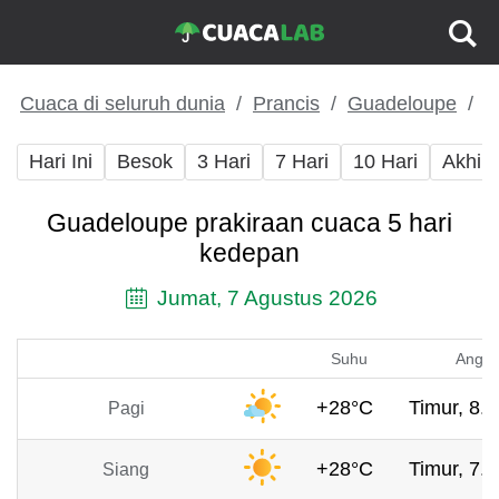
Cuaca di seluruh dunia
Prancis
Guadeloupe
Hari Ini
Besok
3 Hari
7 Hari
10 Hari
Akhir
Guadeloupe prakiraan cuaca 5 hari
kedepan
Jumat, 7 Agustus 2026
Suhu
Angin
+28°C
Timur, 8.1
Pagi
+28°C
Timur, 7.2
Siang