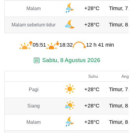
+28°C
Timur, 7.9
Malam
+28°C
Timur, 8.4
Malam sebelum tidur
05:51
18:32
12 h 41 min
Sabtu, 8 Agustus 2026
Suhu
Angin
+28°C
Timur, 7.7
Pagi
+28°C
Timur, 8.5
Siang
+28°C
Timur, 8.9
Malam