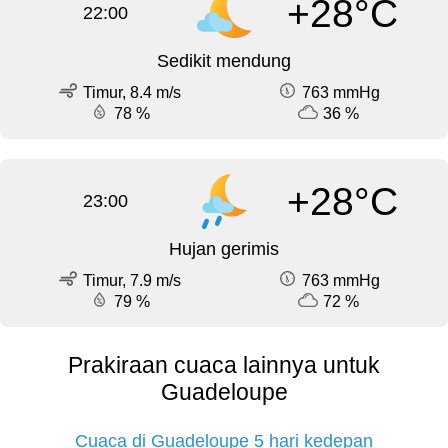
+28°C
22:00
Sedikit mendung
Timur, 8.4 m/s
763 mmHg
78 %
36 %
+28°C
23:00
Hujan gerimis
Timur, 7.9 m/s
763 mmHg
79 %
72 %
Prakiraan cuaca lainnya untuk
Guadeloupe
Cuaca di Guadeloupe 5 hari kedepan