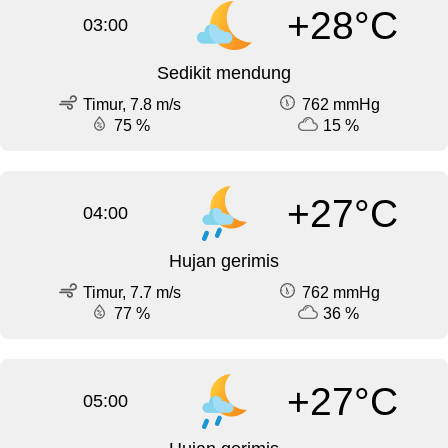
+28°C
03:00
Sedikit mendung
Timur, 7.8 m/s
762 mmHg
75 %
15 %
+27°C
04:00
Hujan gerimis
Timur, 7.7 m/s
762 mmHg
77 %
36 %
+27°C
05:00