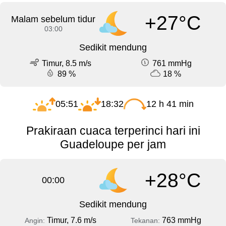
+27°C
Malam sebelum tidur
03:00
Sedikit mendung
Timur, 8.5 m/s
761 mmHg
89 %
18 %
05:51
18:32
12 h 41 min
Prakiraan cuaca terperinci hari ini
Guadeloupe per jam
+28°C
00:00
Sedikit mendung
Timur, 7.6 m/s
763 mmHg
Angin:
Tekanan: