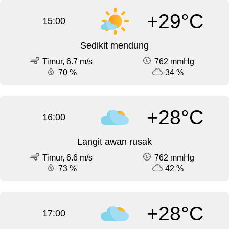
+29°C
15:00
Sedikit mendung
Timur, 6.7 m/s
762 mmHg
70 %
34 %
+28°C
16:00
Langit awan rusak
Timur, 6.6 m/s
762 mmHg
73 %
42 %
+28°C
17:00