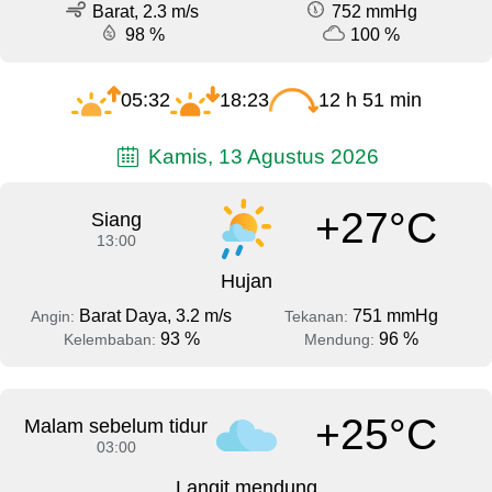
Barat, 2.3 m/s
752 mmHg
98 %
100 %
05:32
18:23
12 h 51 min
Kamis, 13 Agustus 2026
+27°C
Siang
13:00
Hujan
Barat Daya, 3.2 m/s
751 mmHg
Angin:
Tekanan:
93 %
96 %
Kelembaban:
Mendung:
+25°C
Malam sebelum tidur
03:00
Langit mendung