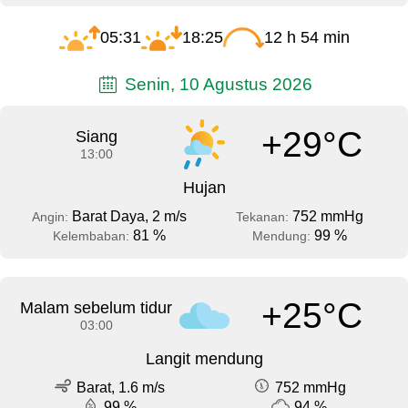
05:31
18:25
12 h 54 min
Senin, 10 Agustus 2026
+29°C
Siang
13:00
Hujan
Barat Daya, 2 m/s
752 mmHg
Angin:
Tekanan:
81 %
99 %
Kelembaban:
Mendung:
+25°C
Malam sebelum tidur
03:00
Langit mendung
Barat, 1.6 m/s
752 mmHg
99 %
94 %