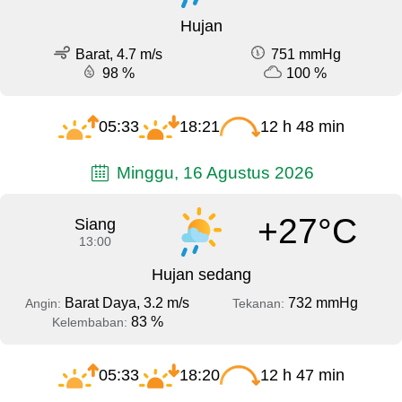
Hujan
Barat, 4.7 m/s
751 mmHg
98 %
100 %
05:33
18:21
12 h 48 min
Minggu, 16 Agustus 2026
+27°C
Siang
13:00
Hujan sedang
Barat Daya, 3.2 m/s
732 mmHg
Angin:
Tekanan:
83 %
Kelembaban:
05:33
18:20
12 h 47 min