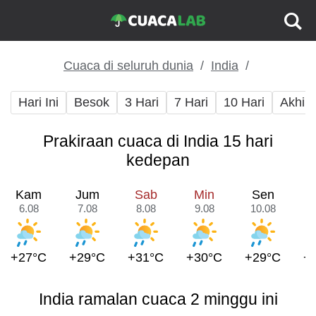
Cuaca di seluruh dunia
India
Hari Ini
Besok
3 Hari
7 Hari
10 Hari
Akhir
Prakiraan cuaca di India 15 hari
kedepan
Kam
Jum
Sab
Min
Sen
6.08
7.08
8.08
9.08
10.08
1
+27°C
+29°C
+31°C
+30°C
+29°C
+
India ramalan cuaca 2 minggu ini