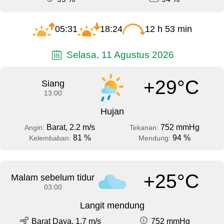
05:31
18:24
12 h 53 min
Selasa, 11 Agustus 2026
+29°C
Siang
13:00
Hujan
Barat, 2.2 m/s
752 mmHg
Angin:
Tekanan:
81 %
94 %
Kelembaban:
Mendung:
+25°C
Malam sebelum tidur
03:00
Langit mendung
Barat Daya, 1.7 m/s
752 mmHg