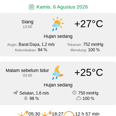
Kamis, 6 Agustus 2026
+27°C
Siang
13:00
Hujan sedang
Barat Daya, 1.2 m/s
752 mmHg
Angin:
Tekanan:
94 %
100 %
Kelembaban:
Mendung:
+25°C
Malam sebelum tidur
03:00
Hujan sedang
Selatan, 1.6 m/s
750 mmHg
98 %
100 %
05:30
18:27
12 h 57 min