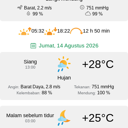
Barat, 2.2 m/s
751 mmHg
99 %
99 %
05:32
18:22
12 h 50 min
Jumat, 14 Agustus 2026
+28°C
Siang
13:00
Hujan
Barat Daya, 2.8 m/s
751 mmHg
Angin:
Tekanan:
88 %
100 %
Kelembaban:
Mendung:
+25°C
Malam sebelum tidur
03:00