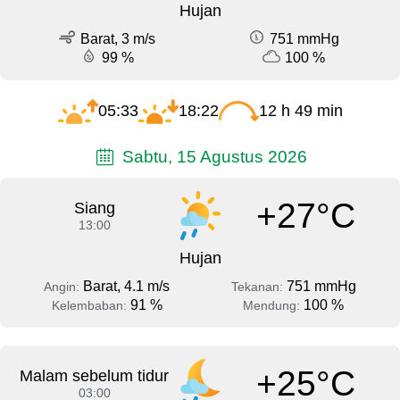
Hujan
Barat, 3 m/s
751 mmHg
99 %
100 %
05:33
18:22
12 h 49 min
Sabtu, 15 Agustus 2026
+27°C
Siang
13:00
Hujan
Barat, 4.1 m/s
751 mmHg
Angin:
Tekanan:
91 %
100 %
Kelembaban:
Mendung:
+25°C
Malam sebelum tidur
03:00