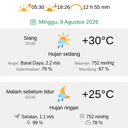
05:30
18:26
12 h 55 min
Minggu, 9 Agustus 2026
+30°C
Siang
13:00
Hujan sedang
Barat Daya, 2.2 m/s
752 mmHg
Angin:
Tekanan:
79 %
87 %
Kelembaban:
Mendung:
+25°C
Malam sebelum tidur
03:00
Hujan ringan
Selatan, 1.1 m/s
752 mmHg
99 %
78 %