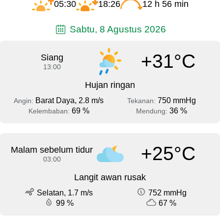
05:30
18:26
12 h 56 min
Sabtu, 8 Agustus 2026
+31°C
Siang
13:00
Hujan ringan
Barat Daya, 2.8 m/s
750 mmHg
Angin:
Tekanan:
69 %
36 %
Kelembaban:
Mendung:
+25°C
Malam sebelum tidur
03:00
Langit awan rusak
Selatan, 1.7 m/s
752 mmHg
99 %
67 %