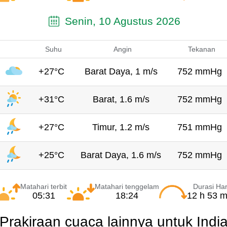
Senin, 10 Agustus 2026
Suhu
Angin
Tekanan
+27°C
Barat Daya, 1 m/s
752 mmHg
+31°C
Barat, 1.6 m/s
752 mmHg
+27°C
Timur, 1.2 m/s
751 mmHg
+25°C
Barat Daya, 1.6 m/s
752 mmHg
Matahari terbit
Matahari tenggelam
Durasi Har
05:31
18:24
12 h 53 m
Prakiraan cuaca lainnya untuk Indi