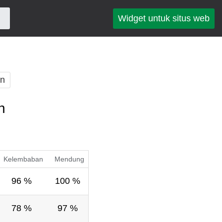
Widget untuk situs web
an
n
Kelembaban
Mendung
96 %
100 %
78 %
97 %