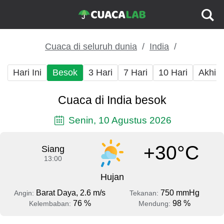
Cuaca di seluruh dunia
India
Hari Ini
Besok
3 Hari
7 Hari
10 Hari
Akhir
Cuaca di India besok
Senin, 10 Agustus 2026
+30°C
Siang
13:00
Hujan
Barat Daya, 2.6 m/s
750 mmHg
Angin:
Tekanan:
76 %
98 %
Kelembaban:
Mendung: