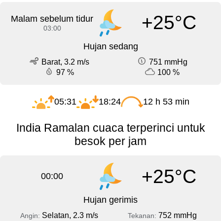
+25°C
Malam sebelum tidur
03:00
Hujan sedang
Barat, 3.2 m/s
751 mmHg
97 %
100 %
05:31
18:24
12 h 53 min
India Ramalan cuaca terperinci untuk
besok per jam
+25°C
00:00
Hujan gerimis
Selatan, 2.3 m/s
752 mmHg
Angin:
Tekanan: