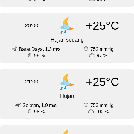
+25°C
20:00
Hujan sedang
Barat Daya, 1.3 m/s
752 mmHg
98 %
97 %
+25°C
21:00
Hujan
Selatan, 1.9 m/s
753 mmHg
98 %
100 %