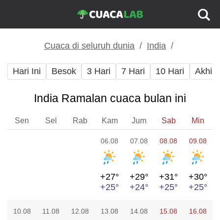
Cuaca di seluruh dunia
India
Hari Ini
Besok
3 Hari
7 Hari
10 Hari
Akhir
India Ramalan cuaca bulan ini
Sen
Sel
Rab
Kam
Jum
Sab
Min
06.08
07.08
08.08
09.08
+27°
+29°
+31°
+30°
+25°
+24°
+25°
+25°
10.08
11.08
12.08
13.08
14.08
15.08
16.08