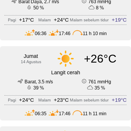
Barat Daya, 2.7 m/s
763 mmHg
50 %
8 %
+17°C
+24°C
+19°C
Pagi
Malam
Malam sebelum tidur
06:36
17:46
11 h 10 min
+26°C
Jumat
14 Agustus
Langit cerah
Barat, 3.5 m/s
761 mmHg
39 %
35 %
+24°C
+23°C
+19°C
Pagi
Malam
Malam sebelum tidur
06:35
17:46
11 h 11 min