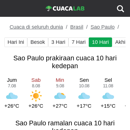
Cuaca di seluruh dunia
Brasil
Sao Paulo
Hari Ini
Besok
3 Hari
7 Hari
10 Hari
Akhir
Sao Paulo prakiraan cuaca 10 hari
kedepan
Jum
Sab
Min
Sen
Sel
7.08
8.08
9.08
10.08
11.08
1
+26°C
+26°C
+27°C
+17°C
+15°C
+
Sao Paulo ramalan cuaca 10 hari