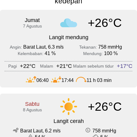
kedepan
+26°C
Jumat
7 Agustus
Langit mendung
Barat Laut, 6.3 m/s
758 mmHg
Angin:
Tekanan:
41 %
100 %
Kelembaban:
Mendung:
+22°C
+21°C
+17°C
Pagi
Malam
Malam sebelum tidur
06:40
17:44
11 h 03 min
+26°C
Sabtu
8 Agustus
Langit cerah
Barat Laut, 6.2 m/s
758 mmHg