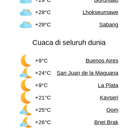
+28°C
Lhokseumawe
+29°C
Sabang
Cuaca di seluruh dunia
+9°C
Buenos Aires
+24°C
San Juan de la Maguana
+9°C
La Plata
+21°C
Kayseri
+25°C
Qom
+26°C
Bnei Brak