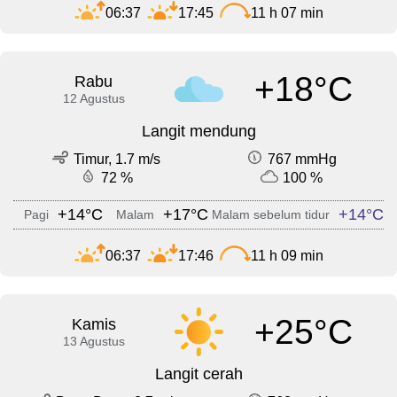
06:37
17:45
11 h 07 min
+18°C
Rabu
12 Agustus
Langit mendung
Timur, 1.7 m/s
767 mmHg
72 %
100 %
+14°C
+17°C
+14°C
Pagi
Malam
Malam sebelum tidur
06:37
17:46
11 h 09 min
+25°C
Kamis
13 Agustus
Langit cerah