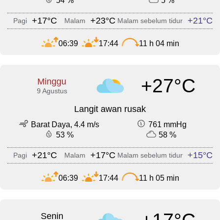
54 %
5 %
+17°C
+23°C
+21°C
Pagi
Malam
Malam sebelum tidur
06:39
17:44
11 h 04 min
+27°C
Minggu
9 Agustus
Langit awan rusak
Barat Daya, 4.4 m/s
761 mmHg
53 %
58 %
+21°C
+17°C
+15°C
Pagi
Malam
Malam sebelum tidur
06:39
17:44
11 h 05 min
Senin