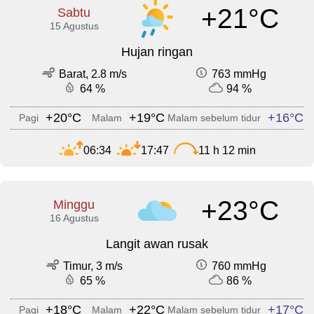
+21°C
Sabtu
15 Agustus
Hujan ringan
Barat, 2.8 m/s
763 mmHg
64 %
94 %
+20°C
+19°C
+16°C
Pagi
Malam
Malam sebelum tidur
06:34
17:47
11 h 12 min
+23°C
Minggu
16 Agustus
Langit awan rusak
Timur, 3 m/s
760 mmHg
65 %
86 %
+18°C
+22°C
+17°C
Pagi
Malam
Malam sebelum tidur